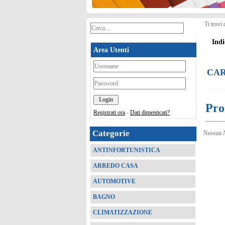
Ti trovi 
Indi
Area Utenti
*
CA
*
Pro
Registrati ora
-
Dati dimenticati?
Categorie
Nessun A
ANTINFORTUNISTICA
ARREDO CASA
AUTOMOTIVE
BAGNO
CLIMATIZZAZIONE