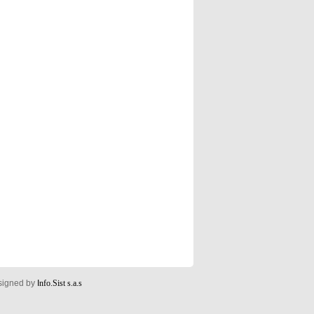
esigned by
I
nfo.Sist s.a.s