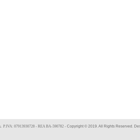
u.
P.IVA: 07913930728 - REA BA-590782 -
Copyright © 2019. All Rights Reserved. D