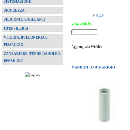
SISTEMAZIONE
SICUREZZA
€ 0,40
SILICONI E SIGILLANTI
Disponibile
UTENSILERIA
VITERIA, BULLONERIA E
FISSAGGIO
Aggiungi alla Wishlist
ZANZARIERE, TENDE DA SOLE E
PENSILINE
MANICOTTO D16 GRIGIO