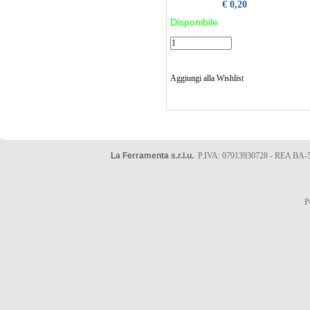
€ 0,20
Disponibile
Aggiungi alla Wishlist
La Ferramenta s.r.l.u.
P.IVA: 07913930728 - REA BA-5
P