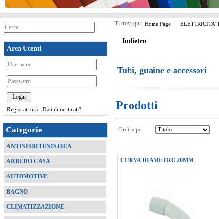
Ti trovi qui:
Home Page
ELETTRICITA'
Indietro
Area Utenti
*
Tubi, guaine e accessori
*
Prodotti
Registrati ora
-
Dati dimenticati?
Categorie
Ordina per:
ANTINFORTUNISTICA
CURVA DIAMETRO 20MM
ARREDO CASA
AUTOMOTIVE
BAGNO
CLIMATIZZAZIONE