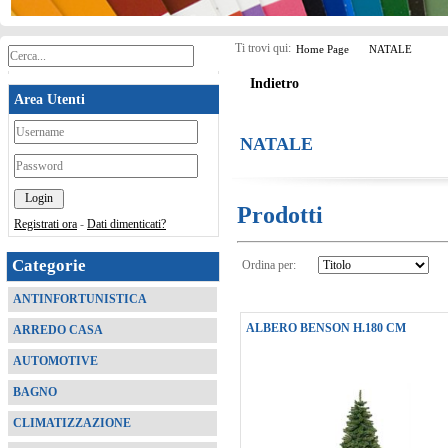
Ti trovi qui:
Home Page
NATALE
Indietro
Area Utenti
*
NATALE
*
Prodotti
Registrati ora
-
Dati dimenticati?
Categorie
Ordina per:
ANTINFORTUNISTICA
ALBERO BENSON H.180 CM
ARREDO CASA
AUTOMOTIVE
BAGNO
CLIMATIZZAZIONE