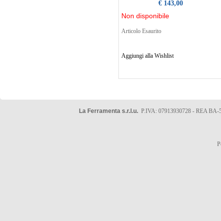
€ 143,00
Non disponibile
Articolo Esaurito
Aggiungi alla Wishlist
La Ferramenta s.r.l.u.
P.IVA: 07913930728 - REA BA-5
P