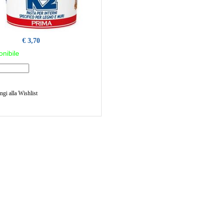
€ 3,70
onibile
gi alla Wishlist