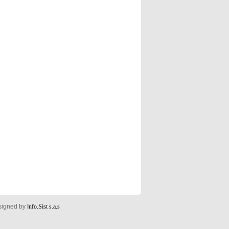
esigned by
I
nfo.Sist s.a.s