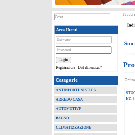
Ti trovi 
Indi
Area Utenti
*
Stuc
*
Pro
Registrati ora
-
Dati dimenticati?
Categorie
Ordina
ANTINFORTUNISTICA
STUC
KG.1
ARREDO CASA
AUTOMOTIVE
BAGNO
CLIMATIZZAZIONE