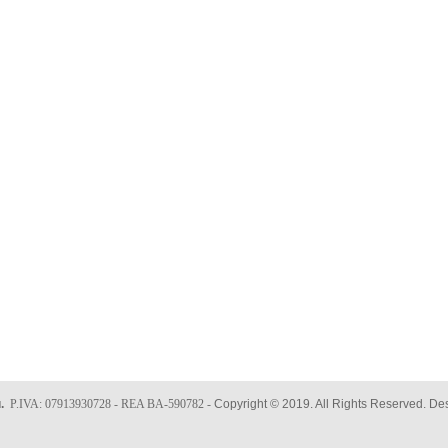
u.
P.IVA: 07913930728 - REA BA-590782 -
Copyright © 2019. All Rights Reserved. D