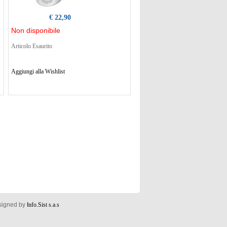
€ 22,90
Non disponibile
Articolo Esaurito
Aggiungi alla Wishlist
esigned by
I
nfo.Sist s.a.s