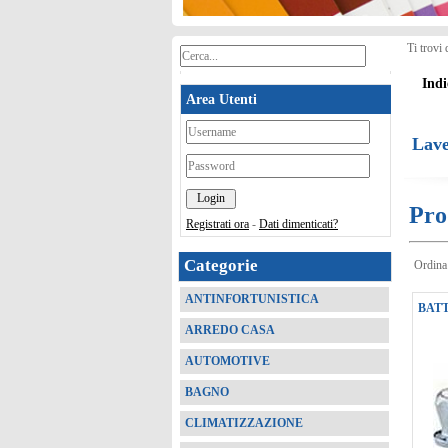
Ti trovi 
Indi
Area Utenti
*
Lave
*
Pro
Registrati ora
-
Dati dimenticati?
Categorie
Ordina
ANTINFORTUNISTICA
BATT
ARREDO CASA
AUTOMOTIVE
BAGNO
CLIMATIZZAZIONE