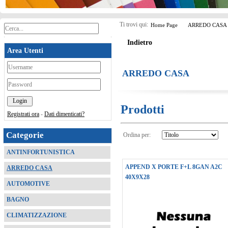
Ti trovi qui:
Home Page
ARREDO CASA
Indietro
Area Utenti
*
ARREDO CASA
*
Prodotti
Registrati ora
-
Dati dimenticati?
Categorie
Ordina per:
ANTINFORTUNISTICA
APPEND X PORTE F+L 8GAN A2C
ARREDO CASA
40X9X28
AUTOMOTIVE
BAGNO
CLIMATIZZAZIONE