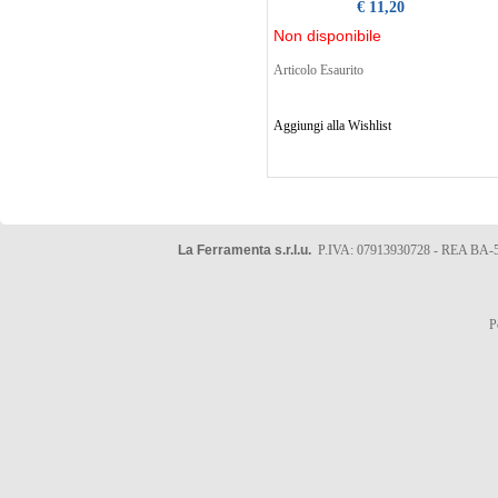
€ 11,20
Non disponibile
Articolo Esaurito
Aggiungi alla Wishlist
La Ferramenta s.r.l.u.
P.IVA: 07913930728 - REA BA-5
P