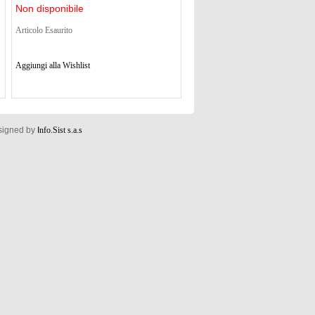
Non disponibile
Articolo Esaurito
Aggiungi alla Wishlist
esigned by
I
nfo.Sist s.a.s