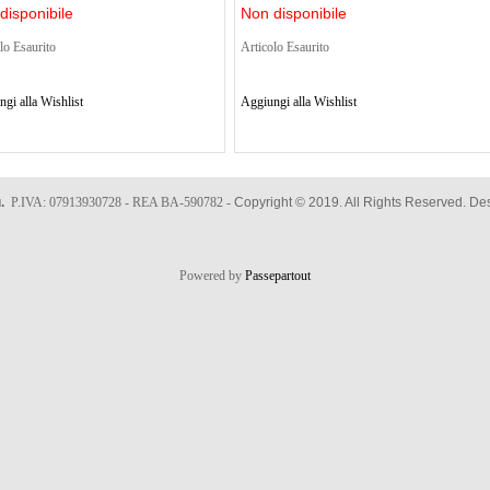
disponibile
Non disponibile
lo Esaurito
Articolo Esaurito
gi alla Wishlist
Aggiungi alla Wishlist
u.
P.IVA: 07913930728 - REA BA-590782 -
Copyright © 2019. All Rights Reserved. D
Powered by
Passepartout