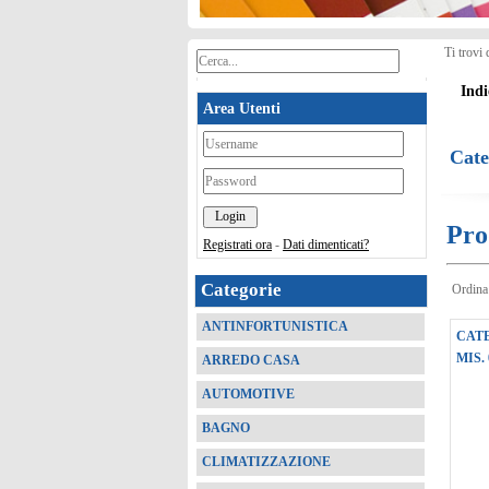
Ti trovi 
Indi
Area Utenti
*
Cate
*
Pro
Registrati ora
-
Dati dimenticati?
Categorie
Ordina
ANTINFORTUNISTICA
CAT
MIS. 
ARREDO CASA
AUTOMOTIVE
BAGNO
CLIMATIZZAZIONE