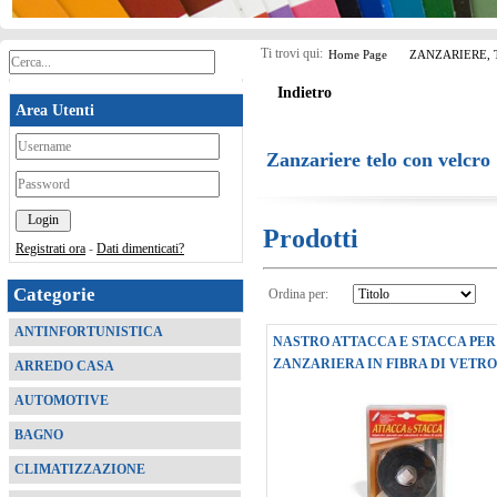
Ti trovi qui:
Home Page
ZANZARIERE, 
Indietro
Area Utenti
*
Zanzariere telo con velcro
*
Prodotti
Registrati ora
-
Dati dimenticati?
Categorie
Ordina per:
ANTINFORTUNISTICA
NASTRO ATTACCA E STACCA PER
ZANZARIERA IN FIBRA DI VETRO
ARREDO CASA
AUTOMOTIVE
BAGNO
CLIMATIZZAZIONE