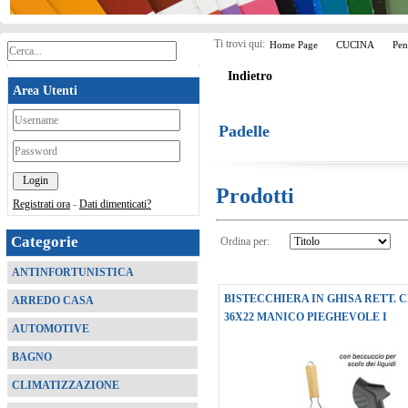
Ti trovi qui:
Home Page
CUCINA
Pen
Indietro
Area Utenti
*
Padelle
*
Prodotti
Registrati ora
-
Dati dimenticati?
Categorie
Ordina per:
ANTINFORTUNISTICA
BISTECCHIERA IN GHISA RETT. 
ARREDO CASA
36X22 MANICO PIEGHEVOLE I
AUTOMOTIVE
BAGNO
CLIMATIZZAZIONE