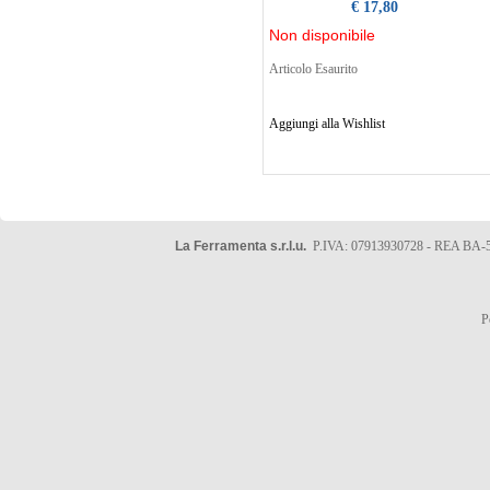
€ 17,80
Non disponibile
Articolo Esaurito
Aggiungi alla Wishlist
La Ferramenta s.r.l.u.
P.IVA: 07913930728 - REA BA-5
P