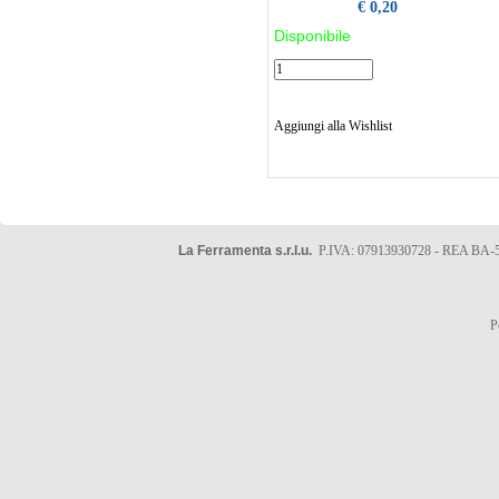
€ 0,20
Disponibile
Aggiungi alla Wishlist
La Ferramenta s.r.l.u.
P.IVA: 07913930728 - REA BA-5
P