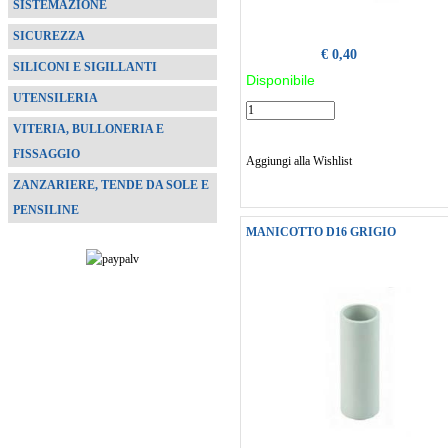
SISTEMAZIONE
SICUREZZA
€ 0,40
SILICONI E SIGILLANTI
Disponibile
UTENSILERIA
VITERIA, BULLONERIA E
FISSAGGIO
Aggiungi alla Wishlist
ZANZARIERE, TENDE DA SOLE E
PENSILINE
MANICOTTO D16 GRIGIO