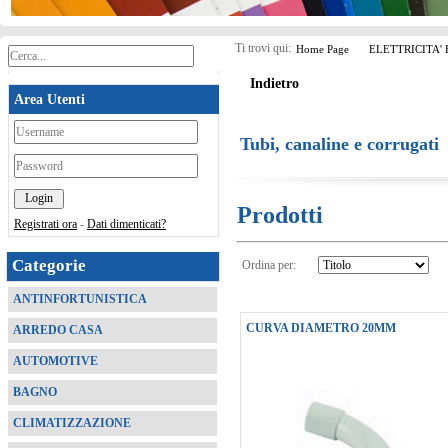
Ti trovi qui:
Home Page
ELETTRICITA'
Indietro
Area Utenti
*
Tubi, canaline e corrugati
*
Prodotti
Registrati ora
-
Dati dimenticati?
Categorie
Ordina per:
ANTINFORTUNISTICA
CURVA DIAMETRO 20MM
ARREDO CASA
AUTOMOTIVE
BAGNO
CLIMATIZZAZIONE