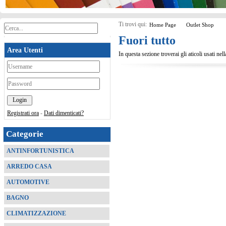
Ti trovi qui:
Home Page
Outlet Shop
Fuori tutto
Area Utenti
In questa sezione troverai gli aticoli usati nel
*
*
Registrati ora
-
Dati dimenticati?
Categorie
ANTINFORTUNISTICA
ARREDO CASA
AUTOMOTIVE
BAGNO
CLIMATIZZAZIONE