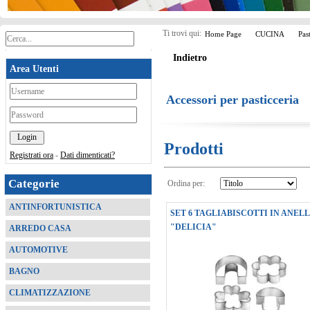
Ti trovi qui:
Home Page
CUCINA
Pas
Indietro
Area Utenti
*
Accessori per pasticceria
*
Prodotti
Registrati ora
-
Dati dimenticati?
Categorie
Ordina per:
ANTINFORTUNISTICA
SET 6 TAGLIABISCOTTI IN ANEL
"DELICIA"
ARREDO CASA
AUTOMOTIVE
BAGNO
CLIMATIZZAZIONE