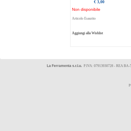
€ 3,00
Non disponibile
Articolo Esaurito
Aggiungi alla Wishlist
La Ferramenta s.r.l.u.
P.IVA: 07913930728 - REA BA-5
P