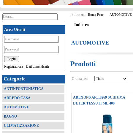
Ti trovi qui:
Home Page
AUTOMOTIVE
Indietro
Area Utenti
*
AUTOMOTIVE
*
Prodotti
Registrati ora
-
Dati dimenticati?
Categorie
Ordina per:
ANTINFORTUNISTICA
AREXONS ART.8269 SCHIUMA
ARREDO CASA
DETER.TESSUTI ML.400
AUTOMOTIVE
BAGNO
CLIMATIZZAZIONE