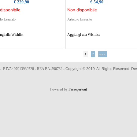
€ 229,90
€ 54,90
disponibile
Non disponibile
lo Esaurito
Articolo Esaurito
gi alla Wishlist
Aggiungi alla Wishlist
1
2
succ
u.
P.IVA: 07913930728 - REA BA-590782 -
Copyright © 2019. All Rights Reserved. D
Powered by
Passepartout