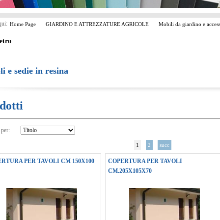
qui:
Home Page
GIARDINO E ATTREZZATURE AGRICOLE
Mobili da giardino e acces
etro
li e sedie in resina
dotti
 per:
1
2
succ
RTURA PER TAVOLI CM 150X100
COPERTURA PER TAVOLI
CM.205X105X70