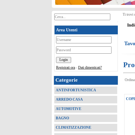
Ti trovi 
Indi
Area Utenti
*
Tavo
*
Pro
Registrati ora
-
Dati dimenticati?
Categorie
Ordina
ANTINFORTUNISTICA
COPE
ARREDO CASA
AUTOMOTIVE
BAGNO
CLIMATIZZAZIONE