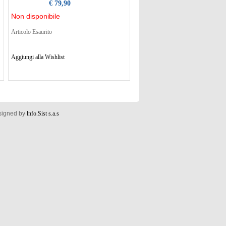
€ 79,90
Non disponibile
Articolo Esaurito
Aggiungi alla Wishlist
esigned by
I
nfo.Sist s.a.s