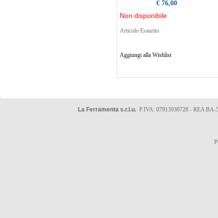
€ 76,00
Non disponibile
Articolo Esaurito
Aggiungi alla Wishlist
La Ferramenta s.r.l.u.
P.IVA: 07913930728 - REA BA-5
P