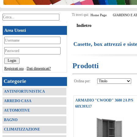
Ti trovi qui:
Home Page
GIARDINO E A
Indietro
Area Utenti
*
Casette, box attrezzi e sis
*
Prodotti
Registrati ora
-
Dati dimenticati?
Categorie
Ordina per:
ANTINFORTUNISTICA
ARMADIO "CWOOD" 3680 2A P/S
ARREDO CASA
68X39X17
AUTOMOTIVE
BAGNO
CLIMATIZZAZIONE